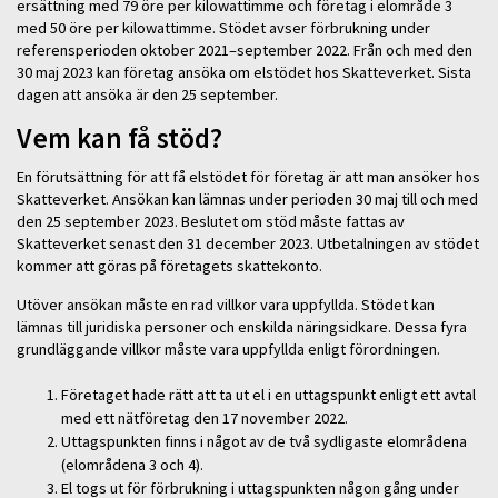
ersättning med 79 öre per kilowattimme och företag i elområde 3
med 50 öre per kilowattimme. Stödet avser förbrukning under
referensperioden oktober 2021–september 2022. Från och med den
30 maj 2023 kan företag ansöka om elstödet hos Skatteverket. Sista
dagen att ansöka är den 25 september.
Vem kan få stöd?
En förutsättning för att få elstödet för företag är att man ansöker hos
Skatteverket. Ansökan kan lämnas under perioden 30 maj till och med
den 25 september 2023. Beslutet om stöd måste fattas av
Skatteverket senast den 31 december 2023. Utbetalningen av stödet
kommer att göras på företagets skattekonto.
Utöver ansökan måste en rad villkor vara uppfyllda. Stödet kan
lämnas till juridiska personer och enskilda näringsidkare. Dessa fyra
grundläggande villkor måste vara uppfyllda enligt förordningen.
Företaget hade rätt att ta ut el i en uttagspunkt enligt ett avtal
med ett nätföretag den 17 november 2022.
Uttagspunkten finns i något av de två sydligaste elområdena
(elområdena 3 och 4).
El togs ut för förbrukning i uttagspunkten någon gång under