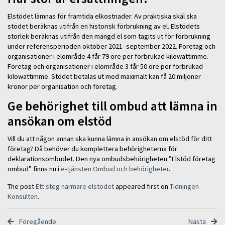
Elstödet lämnas för framtida elkostnader. Av praktiska skäl ska
stödet beräknas utifrån en historisk förbrukning av el. Elstödets
storlek beräknas utifrån den mängd el som tagits ut för förbrukning
under referensperioden oktober 2021–september 2022. Företag och
organisationer i elområde 4 får 79 öre per förbrukad kilowattimme.
Företag och organisationer i elområde 3 får 50 öre per förbrukad
kilowattimme. Stödet betalas ut med maximalt kan få 20 miljoner
kronor per organisation och företag.
Ge behörighet till ombud att lämna in
ansökan om elstöd
Vill du att någon annan ska kunna lämna in ansökan om elstöd för ditt
företag? Då behöver du komplettera behörigheterna för
deklarationsombudet. Den nya ombudsbehörigheten ”Elstöd företag
ombud” finns nu i
e-tjänsten Ombud och behörigheter
.
The post
Ett steg närmare elstödet
appeared first on
Tidningen
Konsulten
.
Föregående
Nästa