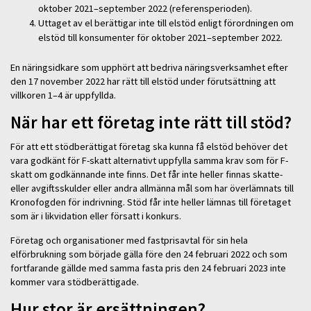
oktober 2021–september 2022 (referensperioden).
Uttaget av el berättigar inte till elstöd enligt förordningen om
elstöd till konsumenter för oktober 2021–september 2022.
En näringsidkare som upphört att bedriva näringsverksamhet efter
den 17 november 2022 har rätt till elstöd under förutsättning att
villkoren 1–4 är uppfyllda.
När har ett företag inte rätt till stöd?
För att ett stödberättigat företag ska kunna få elstöd behöver det
vara godkänt för F-skatt alternativt uppfylla samma krav som för F-
skatt om godkännande inte finns. Det får inte heller finnas skatte-
eller avgiftsskulder eller andra allmänna mål som har överlämnats till
Kronofogden för indrivning. Stöd får inte heller lämnas till företaget
som är i likvidation eller försatt i konkurs.
Företag och organisationer med fastprisavtal för sin hela
elförbrukning som började gälla före den 24 februari 2022 och som
fortfarande gällde med samma fasta pris den 24 februari 2023 inte
kommer vara stödberättigade.
Hur stor är ersättningen?