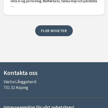
rikta in sig på företag. Bluffakturor, falska mejl och påstådda
…
FLER NYHETER
Kontakta oss
Västra Långgatan 6
731 32 Köping
Intresseanmälan för vårt nyhetsbrev!