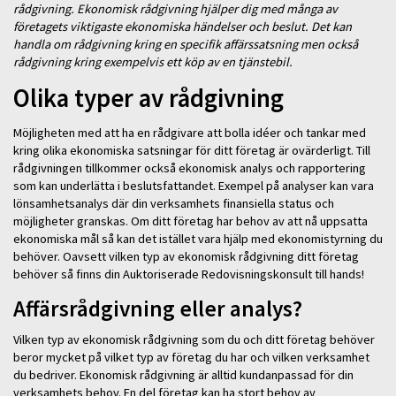
rådgivning. Ekonomisk rådgivning hjälper dig med många av
företagets viktigaste ekonomiska händelser och beslut. Det kan
handla om rådgivning kring en specifik affärssatsning men också
rådgivning kring exempelvis ett köp av en tjänstebil.
Olika typer av rådgivning
Möjligheten med att ha en rådgivare att bolla idéer och tankar med
kring olika ekonomiska satsningar för ditt företag är ovärderligt. Till
rådgivningen tillkommer också ekonomisk analys och rapportering
som kan underlätta i beslutsfattandet. Exempel på analyser kan vara
lönsamhetsanalys där din verksamhets finansiella status och
möjligheter granskas. Om ditt företag har behov av att nå uppsatta
ekonomiska mål så kan det istället vara hjälp med ekonomistyrning du
behöver. Oavsett vilken typ av ekonomisk rådgivning ditt företag
behöver så finns din Auktoriserade Redovisningskonsult till hands!
Affärsrådgivning eller analys?
Vilken typ av ekonomisk rådgivning som du och ditt företag behöver
beror mycket på vilket typ av företag du har och vilken verksamhet
du bedriver. Ekonomisk rådgivning är alltid kundanpassad för din
verksamhets behov. En del företag kan ha stort behov av