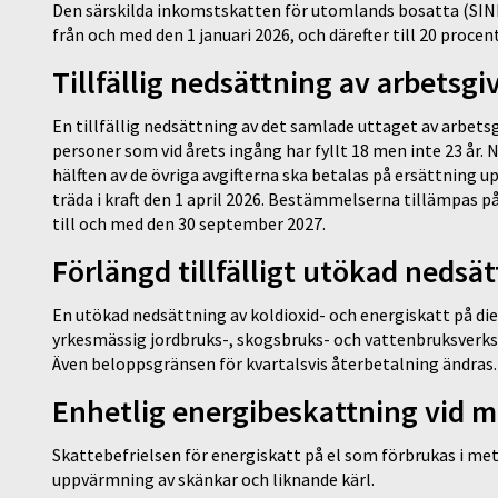
Den särskilda inkomstskatten för utomlands bosatta (SINK) f
från och med den 1 januari 2026, och därefter till 20 procen
Tillfällig nedsättning av arbetsgi
En tillfällig nedsättning av det samlade uttaget av arbetsg
personer som vid årets ingång har fyllt 18 men inte 23 år
hälften av de övriga avgifterna ska betalas på ersättning u
träda i kraft den 1 april 2026. Bestämmelserna tillämpas p
till och med den 30 september 2027.
Förlängd tillfälligt utökad nedsä
En utökad nedsättning av koldioxid- och energiskatt på die
yrkesmässig jordbruks-, skogsbruks- och vattenbruksverks
Även beloppsgränsen för kvartalsvis återbetalning ändras
Enhetlig energibeskattning vid m
Skattebefrielsen för energiskatt på el som förbrukas i met
uppvärmning av skänkar och liknande kärl.