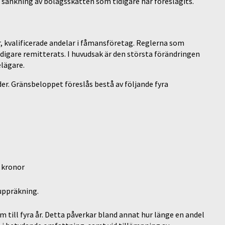
 sänkning av bolagsskatten som tidigare har föreslagits.
r, kvalificerade andelar i fåmansföretag. Reglerna som
tidigare remitterats. I huvudsak är den största förändringen
elägare.
er. Gränsbeloppet föreslås bestå av följande fyra
 kronor
uppräkning.
m till fyra år. Detta påverkar bland annat hur länge en andel