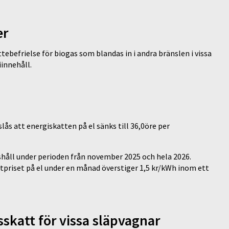
er
ebefrielse för biogas som blandas in i andra bränslen i vissa
iinnehåll.
ås att energiskatten på el sänks till 36,0öre per
shåll under perioden från november 2025 och hela 2026.
priset på el under en månad överstiger 1,5 kr/kWh inom ett
skatt för vissa släpvagnar