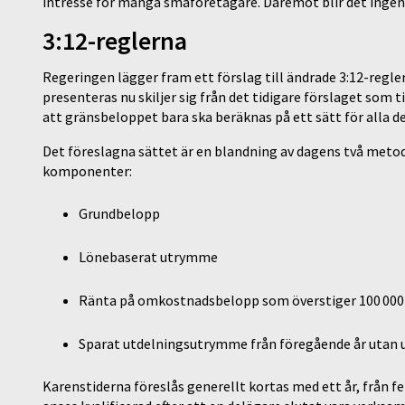
intresse för många småföretagare. Däremot blir det ingen
3:12-reglerna
Regeringen lägger fram ett förslag till ändrade 3:12-regle
presenteras nu skiljer sig från det tidigare förslaget som 
att gränsbeloppet bara ska beräknas på ett sätt för alla d
Det föreslagna sättet är en blandning av dagens två metod
komponenter:
Grundbelopp
Lönebaserat utrymme
Ränta på omkostnadsbelopp som överstiger 100 000
Sparat utdelningsutrymme från föregående år utan 
Karenstiderna föreslås generellt kortas med ett år, från fe