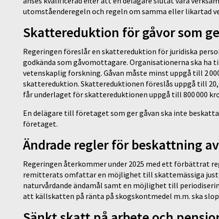
anses kvalificerad efter att en delägare slutat vara verks
utomståenderegeln och regeln om samma eller likartad 
Skattereduktion för gåvor som ge
Regeringen föreslår en skattereduktion för juridiska pers
godkända som gåvomottagare. Organisationerna ska ha til
vetenskaplig forskning. Gåvan måste minst uppgå till 2 000 k
skattereduktion. Skattereduktionen föreslås uppgå till 20
får underlaget för skattereduktionen uppgå till 800 000 kr
En delägare till företaget som ger gåvan ska inte beskatta
företaget.
Ändrade regler för beskattning a
Regeringen återkommer under 2025 med ett förbättrat reg
remitterats omfattar en möjlighet till skattemässiga just
naturvårdande ändamål samt en möjlighet till periodisering
att källskatten på ränta på skogskontmedel m.m. ska slo
Sänkt skatt på arbete och pensi