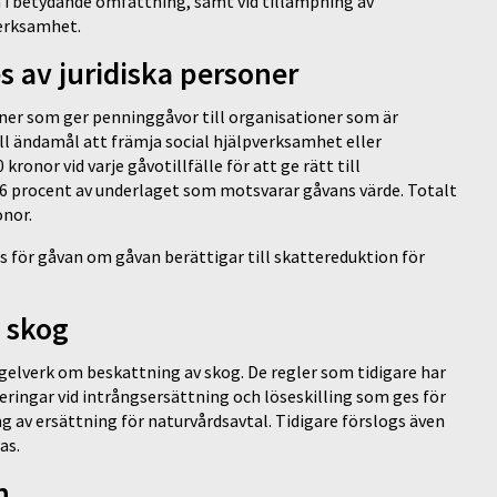
am i betydande omfattning, samt vid tillämpning av
verksamhet.
s av juridiska personer
oner som ger penninggåvor till organisationer som är
l ändamål att främja social hjälpverksamhet eller
ronor vid varje gåvotillfälle för att ge rätt till
,6 procent av underlaget som motsvarar gåvans värde. Totalt
onor.
s för gåvan om gåvan berättigar till skattereduktion för
v skog
elverk om beskattning av skog. De regler som tidigare har
eringar vid intrångsersättning och löseskilling som ges för
 av ersättning för naturvårdsavtal. Tidigare förslogs även
pas.
on