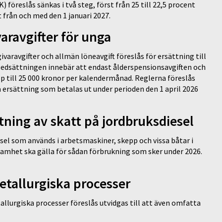
öreslås sänkas i två steg, först från 25 till 22,5 procent
t från och med den 1 januari 2027.
varavgifter för unga
ivaravgifter och allmän löneavgift föreslås för ersättning till
. Nedsättningen innebär att endast ålderspensionsavgiften och
pp till 25 000 kronor per kalendermånad. Reglerna föreslås
å ersättning som betalas ut under perioden den 1 april 2026
ttning av skatt på jordbruksdiesel
sel som används i arbetsmaskiner, skepp och vissa båtar i
amhet ska gälla för sådan förbrukning som sker under 2026.
.
etallurgiska processer
allurgiska processer föreslås utvidgas till att även omfatta