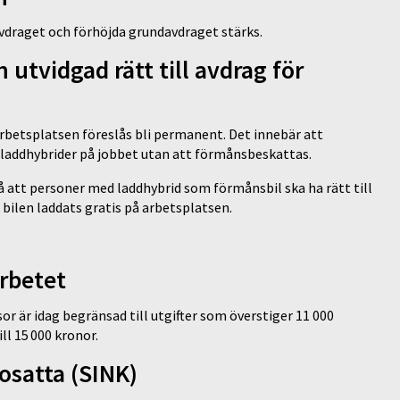
vdraget och förhöjda grundavdraget stärks.
 utvidgad rätt till avdrag för
 arbetsplatsen föreslås bli permanent. Det innebär att
er laddhybrider på jobbet utan att förmånsbeskattas.
så att personer med laddhybrid som förmånsbil ska ha rätt till
 bilen laddats gratis på arbetsplatsen.
arbetet
sor är idag begränsad till utgifter som överstiger 11 000
ll 15 000 kronor.
bosatta (SINK)