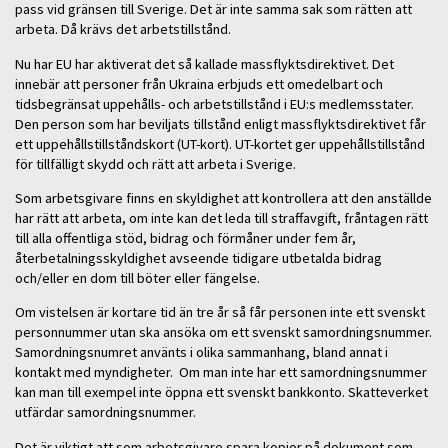
pass vid gränsen till Sverige. Det är inte samma sak som rätten att
arbeta. Då krävs det arbetstillstånd.
Nu har EU har aktiverat det så kallade massflyktsdirektivet. Det
innebär att personer från Ukraina erbjuds ett omedelbart och
tidsbegränsat uppehålls- och arbetstillstånd i EU:s medlemsstater.
Den person som har beviljats tillstånd enligt massflyktsdirektivet får
ett uppehållstillståndskort (UT-kort). UT-kortet ger uppehållstillstånd
för tillfälligt skydd och rätt att arbeta i Sverige.
Som arbetsgivare finns en skyldighet att kontrollera att den anställde
har rätt att arbeta, om inte kan det leda till straffavgift, fråntagen rätt
till alla offentliga stöd, bidrag och förmåner under fem år,
återbetalningsskyldighet avseende tidigare utbetalda bidrag
och/eller en dom till böter eller fängelse.
Om vistelsen är kortare tid än tre år så får personen inte ett svenskt
personnummer utan ska ansöka om ett svenskt samordningsnummer.
Samordningsnumret använts i olika sammanhang, bland annat i
kontakt med myndigheter. Om man inte har ett samordningsnummer
kan man till exempel inte öppna ett svenskt bankkonto. Skatteverket
utfärdar samordningsnummer.
Det är viktigt att som arbetsgivare spara kopior på dokument som