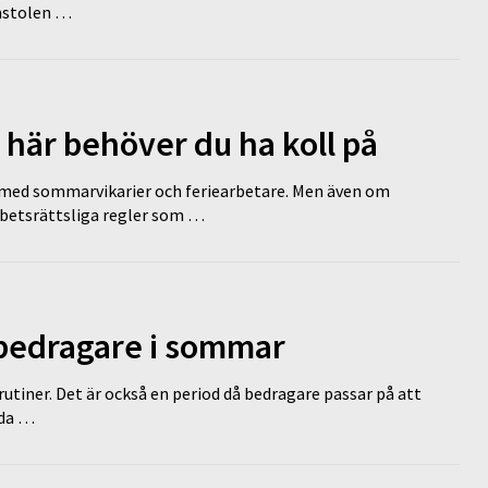
omstolen …
 här behöver du ha koll på
ed sommarvikarier och feriearbetare. Men även om
rbetsrättsliga regler som …
 bedragare i sommar
tiner. Det är också en period då bedragare passar på att
dda …