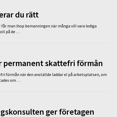
erar du rätt
r får man ihop bemanningen när många vill vara lediga
koll på de …
ir permanent skattefri förmån
efri förmån när den anställde laddar el på arbetsplatsen, om
lutades om …
ngskonsulten ger företagen