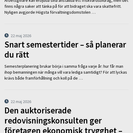
Arbetsgivare kan erbjuda sina anställda ett friskvårdsbidrag, men det
finns några saker att tänka på för att bidraget ska vara skattefritt.
Nyligen avgjorde Högsta förvaltningsdomstolen …
22 maj 2026
Snart semestertider – så planerar
du rätt
Semesterplanering brukar börja i samma fråga varje år: hur får man
ihop bemanningen när många vill vara lediga samtidigt? För att lyckas
krävs både framförhållning och koll på de …
22 maj 2026
Den auktoriserade
redovisningskonsulten ger
företagen ekonomisk trygghet –