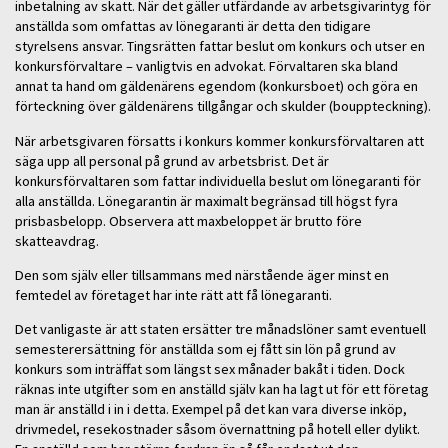
inbetalning av skatt. När det gäller utfärdande av arbetsgivarintyg för
anställda som omfattas av lönegaranti är detta den tidigare
styrelsens ansvar. Tingsrätten fattar beslut om konkurs och utser en
konkursförvaltare – vanligtvis en advokat. Förvaltaren ska bland
annat ta hand om gäldenärens egendom (konkursboet) och göra en
förteckning över gäldenärens tillgångar och skulder (bouppteckning).
När arbetsgivaren försatts i konkurs kommer konkursförvaltaren att
säga upp all personal på grund av arbetsbrist. Det är
konkursförvaltaren som fattar individuella beslut om lönegaranti för
alla anställda. Lönegarantin är maximalt begränsad till högst fyra
prisbasbelopp. Observera att maxbeloppet är brutto före
skatteavdrag.
Den som själv eller tillsammans med närstående äger minst en
femtedel av företaget har inte rätt att få lönegaranti.
Det vanligaste är att staten ersätter tre månadslöner samt eventuell
semesterersättning för anställda som ej fått sin lön på grund av
konkurs som inträffat som längst sex månader bakåt i tiden. Dock
räknas inte utgifter som en anställd själv kan ha lagt ut för ett företag
man är anställd i in i detta. Exempel på det kan vara diverse inköp,
drivmedel, resekostnader såsom övernattning på hotell eller dylikt.