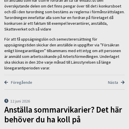
En anställd som har större fordran än så får endast ut den
överskjutande delen om det finns pengar över till det i konkursboet
och då i den turordning som bestäms av reglerna i förmånsrättslagen.
Turordningen innefattar alla som har en fordran på företaget då
konkursen är ett faktum till exempel leverantörer, anställda,
Skatteverket och så vidare
För att få uppsägningslön och semesterersättning för
uppsägningstiden skickar den anställde in uppgifter via ”Försäkran
enligt lönegarantilagen” tillsammans med ett intyg om att personen
är anmäld som arbetssökande på Arbetsförmedlingen. Underlaget
ska skickas in den 20:e varje månad till Länsstyrelsen så länge
lönegarantiperioden varar.
Föregående
Nästa
12 juni 2026
Anställa sommarvikarier? Det här
behöver du ha koll på