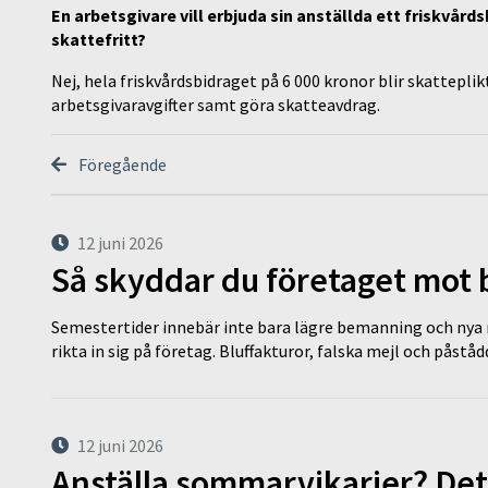
En arbetsgivare vill erbjuda sin anställda ett friskvård
skattefritt?
Nej, hela friskvårdsbidraget på 6 000 kronor blir skatteplik
arbetsgivaravgifter samt göra skatteavdrag.
Föregående
12 juni 2026
Så skyddar du företaget mot
Semestertider innebär inte bara lägre bemanning och nya ru
rikta in sig på företag. Bluffakturor, falska mejl och påstå
12 juni 2026
Anställa sommarvikarier? Det