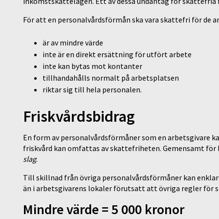
inkomstskattelagen. Ett av dessa undantag för skattefria
För att en personalvårdsförmån ska vara skattefri för de a
är av mindre värde
inte är en direkt ersättning för utfört arbete
inte kan bytas mot kontanter
tillhandahålls normalt på arbetsplatsen
riktar sig till hela personalen.
Friskvårdsbidrag
En form av personalvårdsförmåner som en arbetsgivare kan
friskvård kan omfattas av skattefriheten. Gemensamt för 
slag
.
Till skillnad från övriga personalvårdsförmåner kan enklar
än i arbetsgivarens lokaler förutsatt att övriga regler för 
Mindre värde = 5 000 kronor