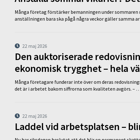
Många företag förstärker bemanningen under sommaren m
anställningen bara ska pågå några veckor gäller samma a
22 maj 2026
Den auktoriserade redovisni
ekonomisk trygghet – hela v
Många företagare funderar inte över om deras redovisningsko
det är i arbetet bakom siffrorna som kvaliteten avgörs. – 
22 maj 2026
Laddel vid arbetsplatsen – bl
Nu har riksdagen beslutat att det blir en permanent skatt