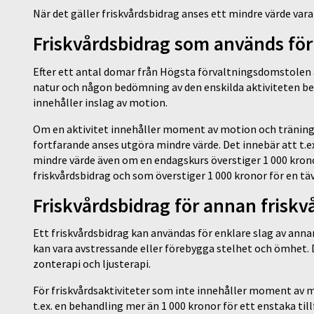
När det gäller friskvårdsbidrag anses ett mindre värde vara
Friskvårdsbidrag som används fö
Efter ett antal domar från Högsta förvaltningsdomstolen är
natur och någon bedömning av den enskilda aktiviteten beh
innehåller inslag av motion.
Om en aktivitet innehåller moment av motion och träning ka
fortfarande anses utgöra mindre värde. Det innebär att t.
mindre värde även om en endagskurs överstiger 1 000 krono
friskvårdsbidrag och som överstiger 1 000 kronor för en täv
Friskvårdsbidrag för annan frisk
Ett friskvårdsbidrag kan användas för enklare slag av ann
kan vara avstressande eller förebygga stelhet och ömhet. D
zonterapi och ljusterapi.
För friskvårdsaktiviteter som inte innehåller moment av mo
t.ex. en behandling mer än 1 000 kronor för ett enstaka til