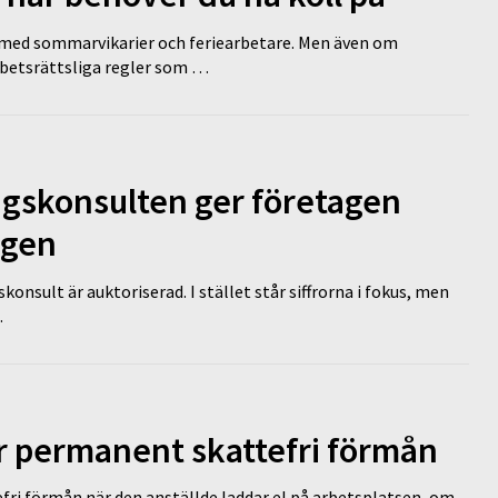
ed sommarvikarier och feriearbetare. Men även om
rbetsrättsliga regler som …
ngskonsulten ger företagen
ägen
nsult är auktoriserad. I stället står siffrorna i fokus, men
…
ir permanent skattefri förmån
efri förmån när den anställde laddar el på arbetsplatsen, om