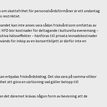
om skattefrihet för personalvårdsförmåner är ett undantag
 restriktivt.
nandet kan inte anses vara sådan friskvård som omfattas av
HFD bör kostnader för deltagande i kulturella evenemang –
tiva hälsoeffekter – hänföras till privata levnadskostnader
nvänds för inköp av en konsertbiljett är därför inte en
an erbjudas friskvårdsbidrag. Det ska vara på samma villkor
het att göra en särlösning vad gäller belopp till
kan det däremot krävas någon form av bevisning att de