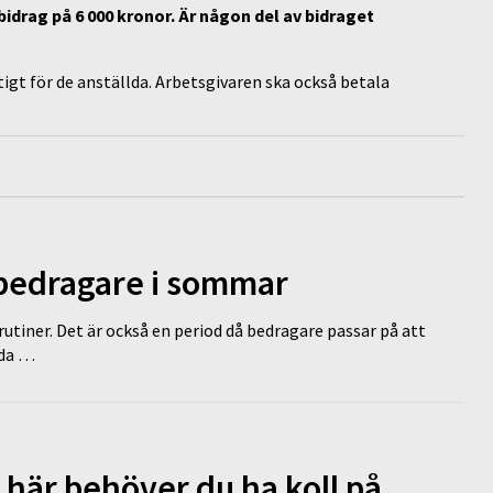
sbidrag på 6 000 kronor. Är någon del av bidraget
tigt för de anställda. Arbetsgivaren ska också betala
 bedragare i sommar
tiner. Det är också en period då bedragare passar på att
dda …
 här behöver du ha koll på