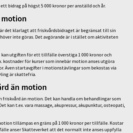
 ett bidrag på högst 5 000 kronor per anställd och år.
r motion
 det klarlagt att friskvårdsbidraget är begränsat till sin
över inte göras. Det avgörande är i stället om aktiviteten
n utgiften för ett tillfälle överstiga 1 000 kronor och
ex. kostnader för kurser som innebär motion anses utgöra
r. Även startavgifter i motionstävlingar som bekostas via
ling är skattefria.
vård än motion
an friskvård än motion. Det kan handla om behandlingar som
et kan t.ex. vara massage, akupressur, akupunktur, osteopati,
tion tillämpas en gräns på 1 000 kronor per tillfälle. Kostar
lfälle anser Skatteverket att det normalt inte anses uppfylla