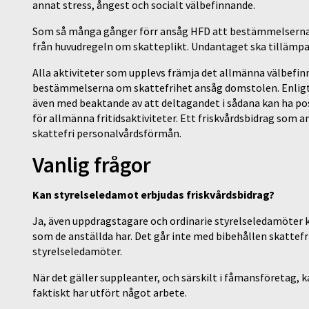
annat stress, ångest och socialt välbefinnande.
Som så många gånger förr ansåg HFD att bestämmelserna 
från huvudregeln om skatteplikt. Undantaget ska tillämpas
Alla aktiviteter som upplevs främja det allmänna välbefin
bestämmelserna om skattefrihet ansåg domstolen. Enligt 
även med beaktande av att deltagandet i sådana kan ha posi
för allmänna fritidsaktiviteter. Ett friskvårdsbidrag som a
skattefri personalvårdsförmån.
Vanlig
frågor
Kan styrelseledamot erbjudas friskvårdsbidrag?
Ja, även uppdragstagare och ordinarie styrelseledamöter k
som de anställda har. Det går inte med bibehållen skattefri
styrelseledamöter.
När det gäller suppleanter, och särskilt i fåmansföretag, 
faktiskt har utfört något arbete.