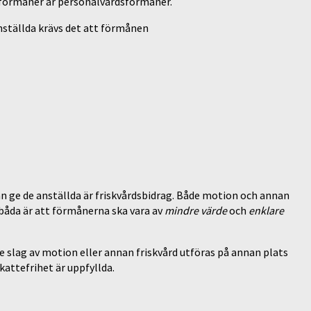
 förmåner är personalvårdsförmåner.
nställda krävs det att förmånen
 ge de anställda är friskvårdsbidrag. Både motion och annan
båda är att förmånerna ska vara av
mindre värde
och
enklare
e slag av motion eller annan friskvård utföras på annan plats
skattefrihet är uppfyllda.