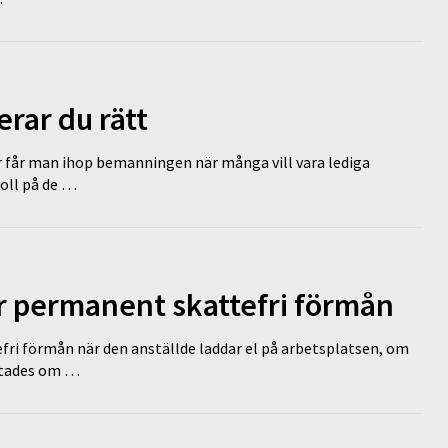
erar du rätt
r får man ihop bemanningen när många vill vara lediga
koll på de …
ir permanent skattefri förmån
efri förmån när den anställde laddar el på arbetsplatsen, om
lutades om …