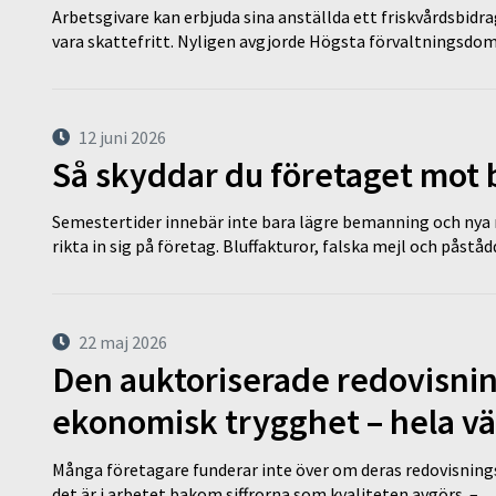
Arbetsgivare kan erbjuda sina anställda ett friskvårdsbidra
vara skattefritt. Nyligen avgjorde Högsta förvaltningsd
12 juni 2026
Så skyddar du företaget mot
Semestertider innebär inte bara lägre bemanning och nya ru
rikta in sig på företag. Bluffakturor, falska mejl och påstå
22 maj 2026
Den auktoriserade redovisni
ekonomisk trygghet – hela v
Många företagare funderar inte över om deras redovisningsko
det är i arbetet bakom siffrorna som kvaliteten avgörs. – 