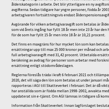
ålderskategorin i arbete. Det blir ytterligare en ny avgift
avgifterna. Sedan tidigare har yngre personer, födda år 200
arbetsgivaren fortsättningsvis endast ålderspensionsavgif
Avgörande för vilken arbetsgivaravgift som betalas är åld
som vid årets ingång har fyllt 18 år men inte 23 år har de
för de som har fyllt 15 år men inte 18 år är 10,21 procent.
Det finns en maxgräns för hur mycket lön som kan betalas u
ersättningar upp till max 25 000 kronor per månad och arbe
full arbetsgivaravgift med 31,42 procent. Utbetalda ersättn
beräkning av avdrag för personer som arbetar med forskning
ersättning enligt stödområdeslagen.
Reglerna föreslås träda i kraft 6 februari 2021 och tillämp
2020, det vill säga den lön som betalas ut under januari m
rapporteras i AGI till Skatteverket i februari. Det är då vi
har anställda som är födda mellan 1998-2002, avvakta med r
uppdaterat sin e-tjänst. Om AGI lämnas in tidigare så ko
Information från Skatteverket: Innan lagförslaget beslut