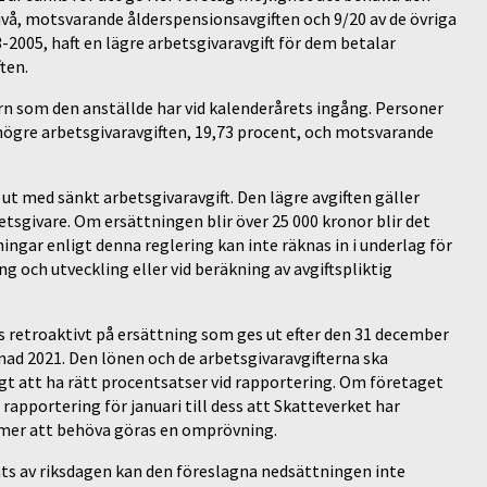
snivå, motsvarande ålderspensionsavgiften och 9/20 av de övriga
3-2005, haft en lägre arbetsgivaravgift för dem betalar
ten.
ern som den anställde har vid kalenderårets ingång. Personer
n högre arbetsgivaravgiften, 19,73 procent, och motsvarande
t med sänkt arbetsgivaravgift. Den lägre avgiften gäller
tsgivare. Om ersättningen blir över 25 000 kronor blir det
ingar enligt denna reglering kan inte räknas in i underlag för
 och utveckling eller vid beräkning av avgiftspliktig
as retroaktivt på ersättning som ges ut efter den 31 december
ånad 2021. Den lönen och de arbetsgivaravgifterna ska
ktigt att ha rätt procentsatser vid rapportering. Om företaget
apportering för januari till dess att Skatteverket har
mmer att behöva göras en omprövning.
ats av riksdagen kan den föreslagna nedsättningen inte