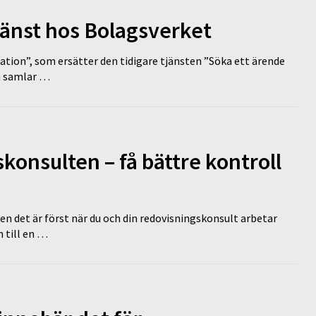
tjänst hos Bolagsverket
tion”, som ersätter den tidigare tjänsten ”Söka ett ärende
en samlar …
onsulten – få bättre kontroll
en det är först när du och din redovisningskonsult arbetar
 till en …