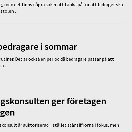
g, men det finns några saker att tänka på för att bidraget ska
omstolen …
 bedragare i sommar
tiner. Det är också en period då bedragare passar på att
dda …
ngskonsulten ger företagen
ägen
nsult är auktoriserad. I stället står siffrorna i fokus, men
…