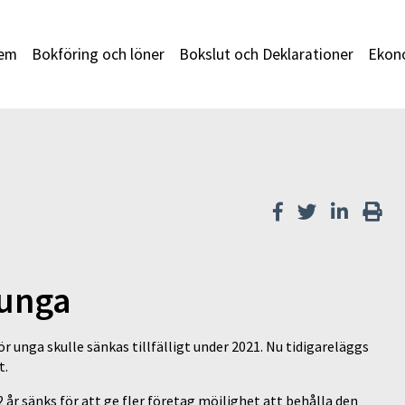
em
Bokföring och löner
Bokslut och Deklarationer
Ekono
 unga
r unga skulle sänkas tillfälligt under 2021. Nu tidigareläggs
t.
år sänks för att ge fler företag möjlighet att behålla den