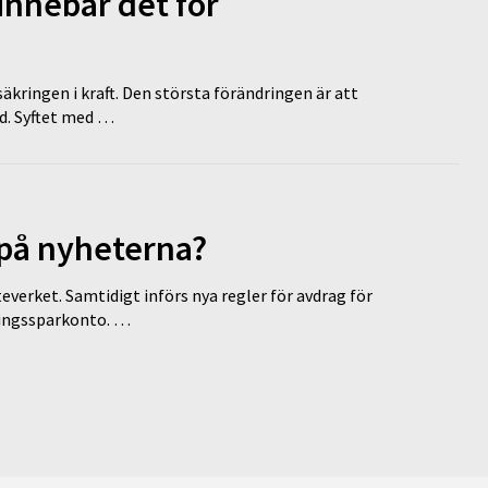
innebär det för
äkringen i kraft. Den största förändringen är att
id. Syftet med …
 på nyheterna?
everket. Samtidigt införs nya regler för avdrag för
eringssparkonto. …