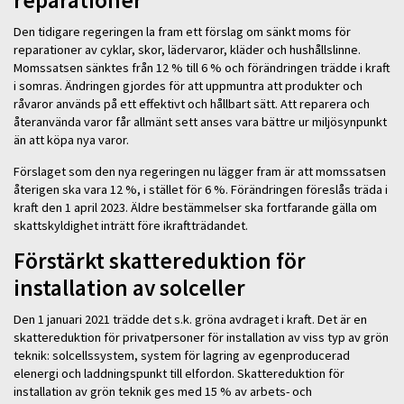
reparationer
Den tidigare regeringen la fram ett förslag om sänkt moms för
reparationer av cyklar, skor, lädervaror, kläder och hushållslinne.
Momssatsen sänktes från 12 % till 6 % och förändringen trädde i kraft
i somras. Ändringen gjordes för att uppmuntra att produkter och
råvaror används på ett effektivt och hållbart sätt. Att reparera och
återanvända varor får allmänt sett anses vara bättre ur miljösynpunkt
än att köpa nya varor.
Förslaget som den nya regeringen nu lägger fram är att momssatsen
återigen ska vara 12 %, i stället för 6 %. Förändringen föreslås träda i
kraft den 1 april 2023. Äldre bestämmelser ska fortfarande gälla om
skattskyldighet inträtt före ikraftträdandet.
Förstärkt skattereduktion för
installation av solceller
Den 1 januari 2021 trädde det s.k. gröna avdraget i kraft. Det är en
skattereduktion för privatpersoner för installation av viss typ av grön
teknik: solcellssystem, system för lagring av egenproducerad
elenergi och laddningspunkt till elfordon. Skattereduktion för
installation av grön teknik ges med 15 % av arbets- och