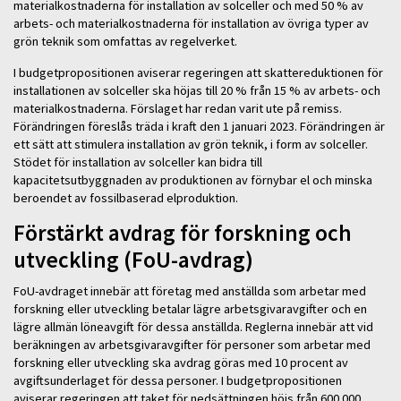
materialkostnaderna för installation av solceller och med 50 % av
arbets- och materialkostnaderna för installation av övriga typer av
grön teknik som omfattas av regelverket.
I budgetpropositionen aviserar regeringen att skattereduktionen för
installationen av solceller ska höjas till 20 % från 15 % av arbets- och
materialkostnaderna. Förslaget har redan varit ute på remiss.
Förändringen föreslås träda i kraft den 1 januari 2023. Förändringen är
ett sätt att stimulera installation av grön teknik, i form av solceller.
Stödet för installation av solceller kan bidra till
kapacitetsutbyggnaden av produktionen av förnybar el och minska
beroendet av fossilbaserad elproduktion.
Förstärkt avdrag för forskning och
utveckling (FoU-avdrag)
FoU-avdraget innebär att företag med anställda som arbetar med
forskning eller utveckling betalar lägre arbetsgivaravgifter och en
lägre allmän löneavgift för dessa anställda. Reglerna innebär att vid
beräkningen av arbetsgivaravgifter för personer som arbetar med
forskning eller utveckling ska avdrag göras med 10 procent av
avgiftsunderlaget för dessa personer. I budgetpropositionen
aviserar regeringen att taket för nedsättningen höjs från 600 000