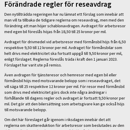
Förändrade regler för reseavdrag
Den nytillträdda regeringen har nu lämnat ett förslag som innebär att
man vill ta tillbaka de tidigare reglerna om reseavdrag, men med den
förändring att man höjer schablonavdragen. Avdraget för arbetsresor
med egen bil föreslås höjas från 18,50 till 25 kronor per mil.
Avdraget för drivmedel vid arbetsresor med förmånsbil höjs från 6,50
respektive 9,50 till 12 kronor per mil. Avdraget för förmånsbilar som
helt drivs med elektricitet ska fortsatt uppgå till 9,50 kronor per mil,
enligt förslaget. Reglerna föreslås träda i kraft den 1 januari 2023.
Förslaget har varit ute på remiss.
Även avdragen för tjänsteresor och hemresor med egen bil eller
förmånsbil höjs med motsvarande belopp som i reseavdraget, det
vill säga till 25 respektive 12 kronor per mil. För resor med förmånsbil
som drivs med elektricitet görs dock inte några ändringar i
förhållande till dagens regler och avdraget är fortsatt 9,50 kronor per
mil. Det gör att den bilersättning som arbetsgivare kan ge också höjs
till motsvarande belopp.
Om det här föreslaget går igenom i riksdagen innebär det att
reglerna om skattereduktion för arbetsresor som beslutades av den