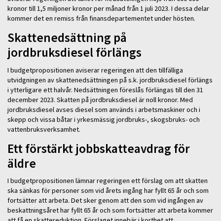
kronor till 1,5 miljoner kronor per månad från 1 juli 2023. I dessa delar
kommer det en remiss från finansdepartementet under hösten.
Skattenedsättning på
jordbruksdiesel förlängs
I budgetpropositionen aviserar regeringen att den tillfälliga
utvidgningen av skattenedsättningen på s.k. jordbruksdiesel förlängs
i ytterligare ett halvår. Nedsättningen föreslås förlängas till den 31
december 2023. Skatten på jordbruksdiesel är noll kronor. Med
jordbruksdiesel avses diesel som används i arbetsmaskiner och i
skepp och vissa båtar i yrkesmässig jordbruks-, skogsbruks- och
vattenbruksverksamhet.
Ett förstärkt jobbskatteavdrag för
äldre
I budgetpropositionen lämnar regeringen ett förslag om att skatten
ska sänkas för personer som vid årets ingång har fyllt 65 år och som
fortsätter att arbeta. Det sker genom att den som vid ingången av
beskattningsåret har fyllt 65 år och som fortsätter att arbeta kommer
att få en skattereduktion. Förslaget innebär i korthet att