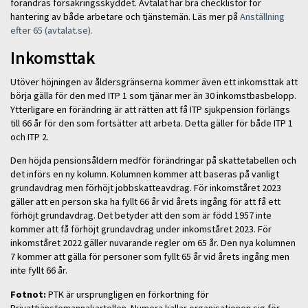
förändras försäkringsskyddet. Avtalat har bra checklistor för
hantering av både arbetare och tjänstemän. Läs mer på
Anställning
efter 65 (avtalat.se).
Inkomsttak
Utöver höjningen av åldersgränserna kommer även ett inkomsttak att
börja gälla för den med ITP 1 som tjänar mer än 30 inkomstbasbelopp.
Ytterligare en förändring är att rätten att få ITP sjukpension förlängs
till 66 år för den som fortsätter att arbeta. Detta gäller för både ITP 1
och ITP 2.
Den höjda pensionsåldern medför förändringar på skattetabellen och
det införs en ny kolumn. Kolumnen kommer att baseras på vanligt
grundavdrag men förhöjt jobbskatteavdrag. För inkomståret 2023
gäller att en person ska ha fyllt 66 år vid årets ingång för att få ett
förhöjt grundavdrag. Det betyder att den som är född 1957 inte
kommer att få förhöjt grundavdrag under inkomståret 2023. För
inkomståret 2022 gäller nuvarande regler om 65 år. Den nya kolumnen
7 kommer att gälla för personer som fyllt 65 år vid årets ingång men
inte fyllt 66 år.
Fotnot:
PTK är ursprungligen en förkortning för
Privattjänstemannakartellen. Numera kallar organisationen sig för