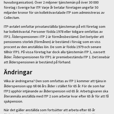
huvudorganisation). Över 2 miljoner tjänstemän på över 30 000
företag i Sverige har ITP. Varje år betalar företagen ungefär 50
miljarder kronor för sin kollektivavtalade ITP som administreras av
Collectum.
ITP-avtalet omfattar privatanställda tjänsteman på ett företag som
har kollektivavtal. Personer födda 1978 eller tidigare omfattas av
ITP2. Ålderspensionen i ITP 2 är förmånsbestämd. Det betyder att
pensionens storlek (förmånen) är bestämd i förväg som en viss
procent av den anställdas lön. De som är födda 1979 och senare
tillhör ITP1. På vissa företag har dock alla tjänstemän ITP 1, oavsett
ålder. Ålderspensionen för ITP1 är premiebestämda ITP 1. Det innebär
att ålderspensionen är bestämd på förhand.
Ändringar
Vilka är ändringarna? Den som omfattas av ITP 1 kommer att tjäna in
ålderspension upp till 66 års ålder i stället för 65 år. För de som har
ITP2 upphör intjänande av ålderspension vid 65 år. Arbetsgivaren ska
återanmäla anställda med ITP 2 som arbetar kvar efter 65 år för att få
sjukpension.
När det gäller anställda som fortsätter att arbeta efter 65 år