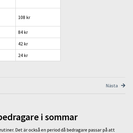
108 kr
84 kr
42 kr
24 kr
Nästa
 bedragare i sommar
tiner. Det är också en period då bedragare passar på att