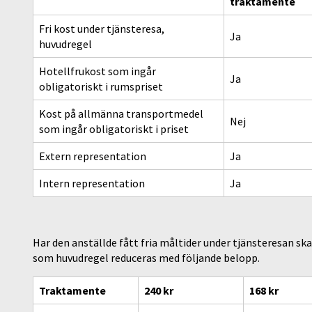
traktamente
Fri kost under tjänsteresa,
Ja
huvudregel
Hotellfrukost som ingår
Ja
obligatoriskt i rumspriset
Kost på allmänna transportmedel
Nej
som ingår obligatoriskt i priset
Extern representation
Ja
Intern representation
Ja
Har den anställde fått fria måltider under tjänsteresan s
som huvudregel reduceras med följande belopp.
Traktamente
240 kr
168 kr