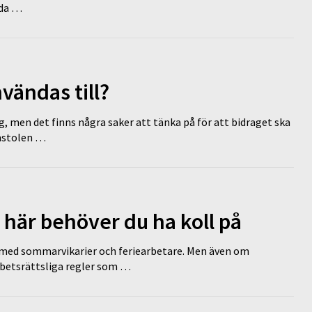
dda …
vändas till?
g, men det finns några saker att tänka på för att bidraget ska
omstolen …
 här behöver du ha koll på
ed sommarvikarier och feriearbetare. Men även om
rbetsrättsliga regler som …