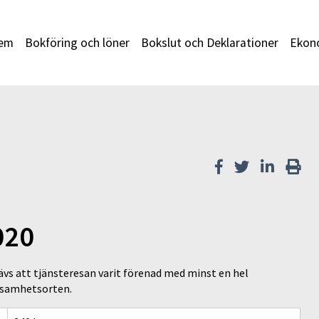
em
Bokföring och löner
Bokslut och Deklarationer
Ekono
020
vs att tjänsteresan varit förenad med minst en hel
rksamhetsorten.