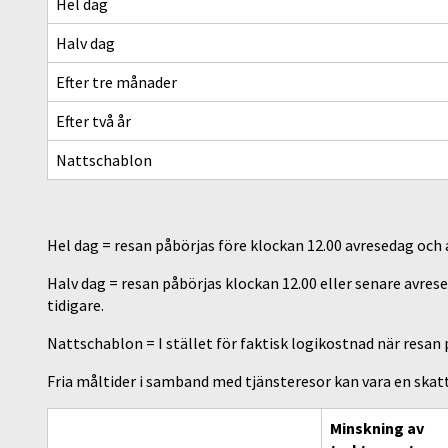
Hel dag
Halv dag
Efter tre månader
Efter två år
Nattschablon
Hel dag = resan påbörjas före klockan 12.00 avresedag och
Halv dag = resan påbörjas klockan 12.00 eller senare avre
tidigare.
Nattschablon = I stället för faktisk logikostnad när resan
Fria måltider i samband med tjänsteresor kan vara en skat
Minskning av