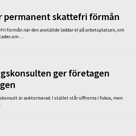
ir permanent skattefri förmån
efri förmån när den anställde laddar el på arbetsplatsen, om
lutades om …
ngskonsulten ger företagen
ägen
nsult är auktoriserad. I stället står siffrorna i fokus, men
…