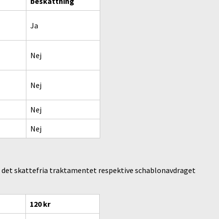
beskattning
Ja
Nej
Nej
Nej
Nej
ka det skattefria traktamentet respektive schablonavdraget
120 kr