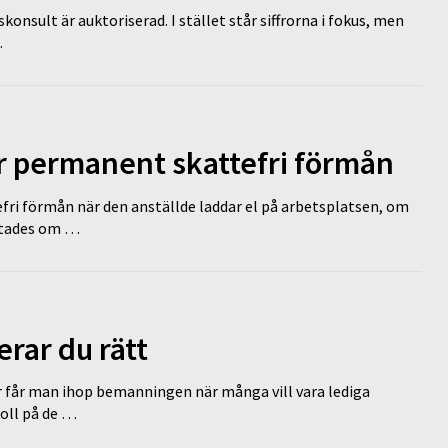
nsult är auktoriserad. I stället står siffrorna i fokus, men
…
ir permanent skattefri förmån
efri förmån när den anställde laddar el på arbetsplatsen, om
lutades om …
erar du rätt
r får man ihop bemanningen när många vill vara lediga
koll på de …