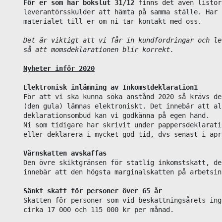
För er som har bokslut 31/12
 finns det även listor
leverantörsskulder att hämta på samma ställe. Har 
materialet till er om ni tar kontakt med oss.

Det är viktigt att vi får in kundfordringar och le
så att momsdeklarationen blir korrekt.
Nyheter inför 2020
Elektronisk inlämning av Inkomstdeklaration1
För att vi ska kunna söka anstånd 2020 så krävs de
(den gula) lämnas elektroniskt. Det innebär att al
deklarationsombud kan vi godkänna på egen hand.

Ni som tidigare har skrivit under pappersdeklarati
eller deklarera i mycket god tid, dvs senast i apri
Värnskatten avskaffas
Den övre skiktgränsen för statlig inkomstskatt, de
innebär att den högsta marginalskatten på arbetsin
Sänkt skatt för personer över 65 år
Skatten för personer som vid beskattningsårets ing
cirka 17 000 och 115 000 kr per månad.
