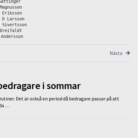
attinger

Magnusson

 Eriksson

 D Larsson

 Sivertsson

Dreifaldt

 Andersson
Nästa
 bedragare i sommar
tiner. Det är också en period då bedragare passar på att
dda …