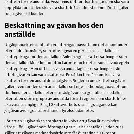
skattefri för de anställda. Visst finns det förutsättningar som ska vara
uppfyllda för att den ska vara skattefri? Ja, det stämmer. Detta gäller
för julgåvor till kunder.
Beskattning av gåvan hos den
anställde
Utgångspunkten är att alla ersättningar, oavsett om det är kontanter
eller andra förmåner, som arbetsgivaren ger till sina anställda är
skattepliktiga för den anställde. Anledningen är att ersättningar som
den anställde får är lön för utfört arbetet och det är som huvudregeln
skattepliktigt. Men det finns vissa undantag när ersättningar från
arbetsgivaren kan vara skattefria. En sådan förmån som kan vara
skattefri för den anställde är julgåvor. Reglerna om skattefria gåvor
gäller även för den som är anställd i sitt eget aktiebolag, oavsett om
det finns fler anställda eller inte. Julgåvor ska ges till alla anställda
eller till en större grupp av anställda för att reglerna om skattefrihet
ska vara tillämpliga. Enligt Skatteverkets ställningstagande kan
julgåvan även ges till ordinarie styrelseledamöter.
För att en julgåva ska vara skattefri krävs att gåvan är av mindre
värde. För julgåvor som företaget ger till sina anställda under 2023
gäller att gåvans marknadsvärde inte får överstiga 500 kronor