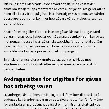
inklusive moms. Marknadsvärde är vad det skulle ha kostat den
anställda att själv köpa motsvarande vara eller tjänst. Det gäller att ha
kontroll på att värdet på gåvan inte överstiger 500 kronor. Om värdet
överstiger 500 kronor kommer hela gåvans värde att beskattas hos
den anställde.
Skattefriheten gäller däremot inte om gåvan lämnas i pengar. Med
pengar menas också checkar och sådana presentkort som kan bytas
mot pengar. I dessa fall är gåvan skattepliktig för den anställde. Om
gåvan är i form av ett presentkort kan den vara skattefri om den
anställde inte kan byta presentkortet mot pengar.
En enskild näringsidkare kan inte ge sig själv en julklapp med
skattemässiga avdragsrätt eftersom personen inte är anställd i
verksamheten.
Avdragsrätten för utgiften för gåvan
hos arbetsgivaren
Huvudregeln är att löner, ersättningar och förmåner till anställda är
avdragsgilla för arbetsgivaren. Arbetsgivarens utgifter för förmåner
för anställda är avdragsgilla, oavsett om förmånen är skattepliktig