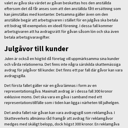
valet av gåva ska värdet av gåvan beskattas hos den anställda
eftersom det då får anses som att den anställda fått ersättning som
kan jämställas med kontanter. Detsamma gäller även om den
anställde begär att arbetsgivaren i stället för en julgåva ska betala
ett bidrag till exempelvis en ideell förening. I dessa fall kommer
arbetsgivaren att ha avdragsrätt för gåvan såsom lön och ska även
betala arbetsgivaravgifter.
Julgåvor till kunder
Julen är också en högtid då företag vill uppmärksamma sina kunder
och vårda relationerna. Det finns inte några särskilda skattemässiga
avdrag för julgåvor till kunder. Det finns ett par fall där gåvor kan vara
avdragsgilla.
Det första fallet gäller när en gåva lämnas i form av en
representationsgåva. Maximalt avdrag är i dessa fall 300 kronor
exklusive moms. Det ska vara en gåva i samband med ett
representationstillfälle som i tiden kan ligga i närheten till julhelgen.
Det andra fallet när gåvan kan vara avdragsgill som reklamgåva. I
Skatteverkets allmänna råd framgår att avdrag för reklamgåvor
medges med skäligt belopp, dock högst 300 kronor. En reklamgåva