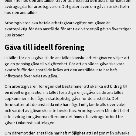
eller inte hos den anställde. Gåvor till anställda betraktas normalt som
avdragsgilla för arbetsgivaren. Det gäller även om gåvan är skattefri
hos den anställde.
Arbetsgivaren ska betala arbetsgivaravgifter om gåvan är
skattepliktig för den anställde för att t.ex. värdet på gåvan överstiger
500 kronor.
Gåva till ideell förening
I stället för en julgåva till de anställda kanske arbetsgivaren väljer att
ge en penninggåva till välgörenhet. För att en sådan gåva ska vara
skattefri för den anställde krävs att den anställde inte har haft
inflytande över valet av gåva.
Om arbetsgivaren för egen del bestämmer att skänka ett bidrag till
en ideell organisation i stället för att ge en julgåva till de anställda
uppkommer inte någon skattepliktig gåva för de anställda. Det
förutsätter att de anställda inte har något inflytande alls över valet
och värdet av gåvan ska inte beskattas. Arbetsgivaren får i det fallet
inte avdrag för gåvorna eftersom det finns ett avdragsförbud för
gåvor i inkomstskattelagen.
Om däremot den anställda har haft möjlighet att i någon mån påverka