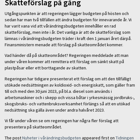
Skatteförslag på gång
Utgångspunkten är att regeringen lägger budgeten på hösten och
sedan har man två tillfällen att ändra budgeten för innevarande år. Vi
har varit vana vid att vårändringsbudgeten innehåller en rad
skatteförslag, men inte i år. Det vanliga är att de skatteförslag som
lämnas i vårändringsbudgeten träder i kraft den 1 januari året därpå.
Finansministern menade att förslag på skatteområdet kommer.
Vad händer då på skatteområdet? Regeringen meddelade att man
under våren kommer att remittera ett förslag om sänkt skatt på
plastpåsar eller ett borttagande av skatten.
Regeringen har tidigare presenterat ett förslag om att den tillfälligt
utökade nedsättningen av koldioxid- och energiskatt, som gäller fram
till och med den 30 juni 2023, på bl.a. diesel som används i
arbetsmaskiner och i skepp och vissa båtar i yrkesmässig jordbruks-,
skogsbruks- och vattenbruksverksamhet förlängs så att en utökad
nedsättning ska gälla även under andra halvåret 2023.
Vi får under våren se om regeringen har några fler förslag att
presentera på skatteområdet.
The post
Nyheter i vårändringsbudgeten
appeared first on
Tidningen