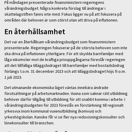
På måndagen presenterade finansministern regeringens
vårändringsbudget. Några konkreta förslag till ändringar i
skattelagstiften fanns inte med. Fokus ligger nu på att fokusera på
områden där behoven är som störst utan att driva på inflationen.
En återhållsamhet
Det var en återhållsam vårändringsbudget som finansministern
presenterade. Regeringen fokuserar på de största behoven som inte
ska driva på inflationen ytterligare. För att skydda barnfamiljer med
låga inkomster mot de kraftiga prisuppgångarna föreslår regeringen
att det tillfälliga tilläggsbidraget till barnfamiljer med bostadsbidrag
förlängs t.o.m. 31 december 2023 och att tilläggsbidraget höjs fr.o.m.
1 juli 2023.
Det utmanande ekonomiska läget väntas innebära ändrade
förutsättningar på arbetsmarknaden. Vuxna som saknar rätt utbildning
behöver därför tillgång till utbildning för att snabbt komma i arbete. I
vårändringsbudgeten för 2023 föreslås en förstärkning till regionalt
yrkesvux inom kommunal vuxenutbildning (komvux) och
yrkeshögskolan. Kanske får vi se fler nya redovisningskonsulter och
lönekonsulter till branschen.