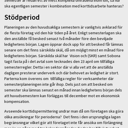
Semester är redan ett av mest komplexa områdena inom lön, så hur
ska egentligen semester i kombination med korttidsarbete hanteras?
Stödperiod
Planeringen av den huvudsakliga semestern är vanligtvis avklarad för
de flesta företag vid den här tiden på året. Enligt semesterlagen ska
den anställde få besked senast två månader före den beviljade
ledighetens början. Lagen öppnar dock upp för att besked får lämnas
senare om det finns särskilda skäl, då om möjligt minst en månad före
ledighetens början. Särskilda skäl har Vision och (SKR) samt Sobona
tagit fasta på i det avtal som tecknades den 23 april om tillfälliga
semesterregler. Detta i en sektor där vi alla vet att de anställda
dagligen presterar underverk och där behovet av ledighet är stort.
Parterna kom överens om tillfälliga regler för verksamheter där
semesterplaneringen inte går ihop. Dels just om att besked om
semester ska lämnas senast en månad innan ledighetens början dels
att huvudsemestern kan förläggas till december mot en ekonomisk
kompensation.
Avseende korttidspermittering undrar man då om företagen ska göra
olika ansökningar för perioderna? Det finns i den ursprungliga lagen
begränsningar vilket gör att företaget inte får ansöka om förlängning