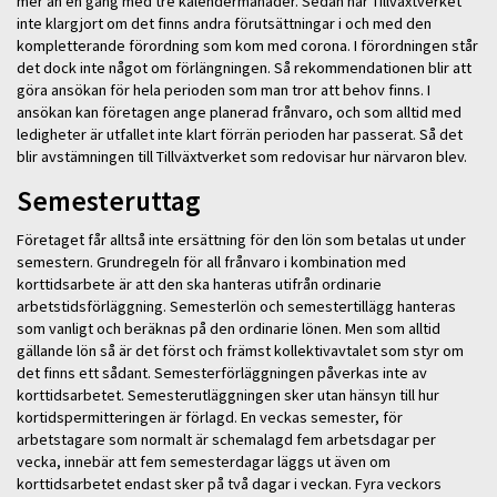
mer än en gång med tre kalendermånader. Sedan har Tillväxtverket
inte klargjort om det finns andra förutsättningar i och med den
kompletterande förordning som kom med corona. I förordningen står
det dock inte något om förlängningen. Så rekommendationen blir att
göra ansökan för hela perioden som man tror att behov finns. I
ansökan kan företagen ange planerad frånvaro, och som alltid med
ledigheter är utfallet inte klart förrän perioden har passerat. Så det
blir avstämningen till Tillväxtverket som redovisar hur närvaron blev.
Semesteruttag
Företaget får alltså inte ersättning för den lön som betalas ut under
semestern. Grundregeln för all frånvaro i kombination med
korttidsarbete är att den ska hanteras utifrån ordinarie
arbetstidsförläggning. Semesterlön och semestertillägg hanteras
som vanligt och beräknas på den ordinarie lönen. Men som alltid
gällande lön så är det först och främst kollektivavtalet som styr om
det finns ett sådant. Semesterförläggningen påverkas inte av
korttidsarbetet. Semesterutläggningen sker utan hänsyn till hur
kortidspermitteringen är förlagd. En veckas semester, för
arbetstagare som normalt är schemalagd fem arbetsdagar per
vecka, innebär att fem semesterdagar läggs ut även om
korttidsarbetet endast sker på två dagar i veckan. Fyra veckors