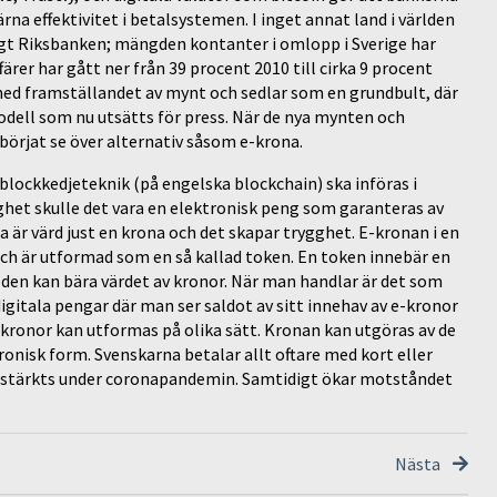
na effektivitet i betalsystemen. I inget annat land i världen
gt Riksbanken; mängden kontanter i omlopp i Sverige har
rer har gått ner från 39 procent 2010 till cirka 9 procent
t med framställandet av mynt och sedlar som en grundbult, där
odell som nu utsätts för press. När de nya mynten och
börjat se över alternativ såsom e-krona.
blockkedjeteknik (på engelska blockchain) ska införas i
klighet skulle det vara en elektronisk peng som garanteras av
är värd just en krona och det skapar trygghet. E-kronan i en
ch är utformad som en så kallad token. En token innebär en
 den kan bära värdet av kronor. När man handlar är det som
gitala pengar där man ser saldot av sitt innehav av e-kronor
a kronor kan utformas på olika sätt. Kronan kan utgöras av de
ronisk form. Svenskarna betalar allt oftare med kort eller
förstärkts under coronapandemin. Samtidigt ökar motståndet
Nästa