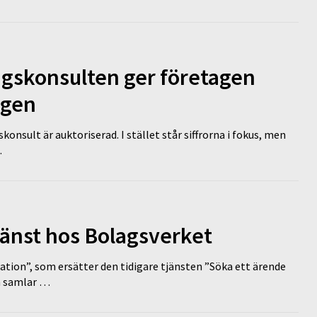
ngskonsulten ger företagen
ägen
nsult är auktoriserad. I stället står siffrorna i fokus, men
…
tjänst hos Bolagsverket
tion”, som ersätter den tidigare tjänsten ”Söka ett ärende
en samlar …