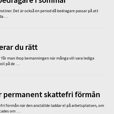
tiner. Det är också en period då bedragare passar på att
dda …
erar du rätt
r får man ihop bemanningen när många vill vara lediga
koll på de …
ir permanent skattefri förmån
efri förmån när den anställde laddar el på arbetsplatsen, om
lutades om …