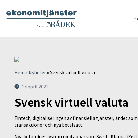
H
Hem
»
Nyheter
»
Svensk virtuell valuta
14 april 2021
Svensk virtuell valuta
Fintech, digitaliseringen av finansiella tjänster, är det 
transaktioner och nya betalsätt.
Nya betalningssystem med appar som Swish, Klarna, iZettle