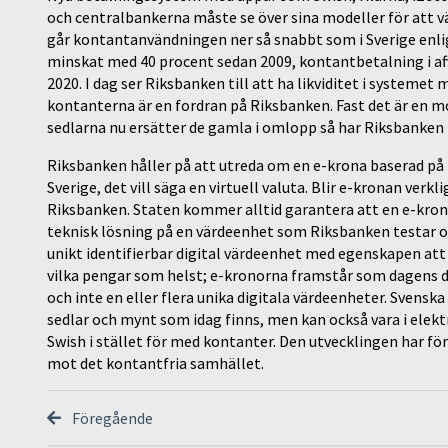
och centralbankerna måste se över sina modeller för att vär
går kontantanvändningen ner så snabbt som i Sverige enli
minskat med 40 procent sedan 2009, kontantbetalning i affä
2020. I dag ser Riksbanken till att ha likviditet i systeme
kontanterna är en fordran på Riksbanken. Fast det är en m
sedlarna nu ersätter de gamla i omlopp så har Riksbanken 
Riksbanken håller på att utreda om en e-krona baserad på 
Sverige, det vill säga en virtuell valuta. Blir e-kronan ver
Riksbanken. Staten kommer alltid garantera att en e-krona 
teknisk lösning på en värdeenhet som Riksbanken testar o
unikt identifierbar digital värdeenhet med egenskapen att
vilka pengar som helst; e-kronorna framstår som dagens di
och inte en eller flera unika digitala värdeenheter. Svensk
sedlar och mynt som idag finns, men kan också vara i elekt
Swish i stället för med kontanter. Den utvecklingen har 
mot det kontantfria samhället.
Föregående