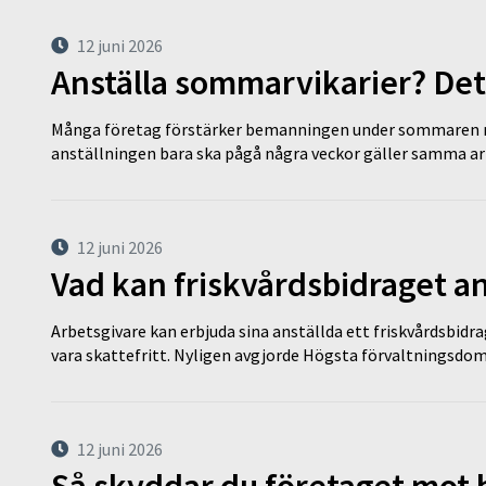
12 juni 2026
Anställa sommarvikarier? Det
Många företag förstärker bemanningen under sommaren m
anställningen bara ska pågå några veckor gäller samma a
12 juni 2026
Vad kan friskvårdsbidraget an
Arbetsgivare kan erbjuda sina anställda ett friskvårdsbidra
vara skattefritt. Nyligen avgjorde Högsta förvaltningsd
12 juni 2026
Så skyddar du företaget mot