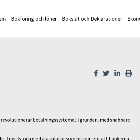
em
Bokföring och löner
Bokslut och Deklarationer
Ekono
som revolutionerar betalningssystemet i grunden, med snabbare
, Trustly, och digitala valutor som bitcoin gör att bankerna