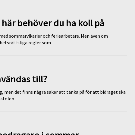
 här behöver du ha koll på
ed sommarvikarier och feriearbetare. Men även om
rbetsrättsliga regler som …
vändas till?
g, men det finns några saker att tänka på för att bidraget ska
omstolen …
 bedragare i sommar