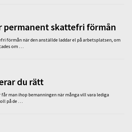
ir permanent skattefri förmån
efri förmån när den anställde laddar el på arbetsplatsen, om
lutades om …
erar du rätt
r får man ihop bemanningen när många vill vara lediga
koll på de …