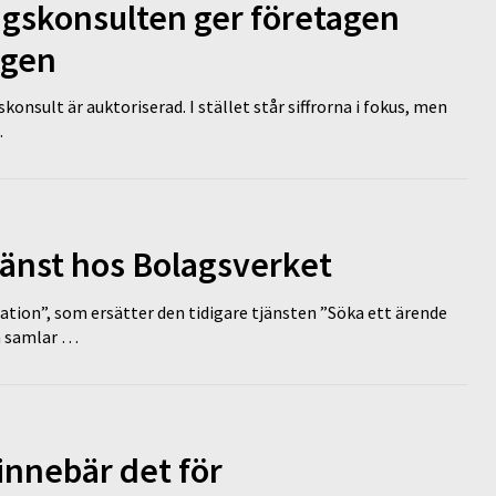
ngskonsulten ger företagen
ägen
nsult är auktoriserad. I stället står siffrorna i fokus, men
…
tjänst hos Bolagsverket
tion”, som ersätter den tidigare tjänsten ”Söka ett ärende
en samlar …
innebär det för