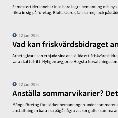
Semestertider innebär inte bara lägre bemanning och nya ru
rikta in sig på företag. Bluffakturor, falska mejl och påstå
12 juni 2026
Vad kan friskvårdsbidraget an
Arbetsgivare kan erbjuda sina anställda ett friskvårdsbidra
vara skattefritt. Nyligen avgjorde Högsta förvaltningsd
12 juni 2026
Anställa sommarvikarier? Det
Många företag förstärker bemanningen under sommaren m
anställningen bara ska pågå några veckor gäller samma a