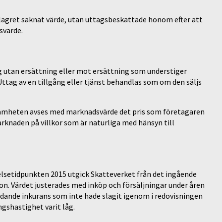
lagret saknat värde, utan uttagsbeskattade honom efter att
svärde.
ng utan ersättning eller mot ersättning som understiger
ttag av en tillgång eller tjänst behandlas som om den säljs
ksamheten avses med marknadsvärde det pris som företagaren
arknaden på villkor som är naturliga med hänsyn till
telsetidpunkten 2015 utgick Skatteverket från det ingående
n. Värdet justerades med inköp och försäljningar under åren
dande inkurans som inte hade slagit igenom i redovisningen
ngshastighet varit låg.