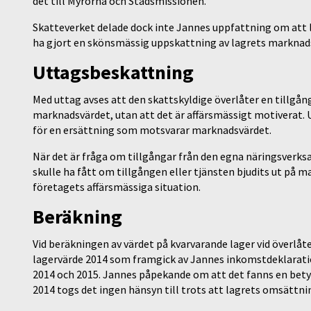
det till Myrorna och Stadsmissionen.
Skatteverket delade dock inte Jannes uppfattning om att 
ha gjort en skönsmässig uppskattning av lagrets marknad
Uttagsbeskattning
Med uttag avses att den skattskyldige överlåter en tillgå
marknadsvärdet, utan att det är affärsmässigt motiverat. U
för en ersättning som motsvarar marknadsvärdet.
När det är fråga om tillgångar från den egna näringsver
skulle ha fått om tillgången eller tjänsten bjudits ut på m
företagets affärsmässiga situation.
Beräkning
Vid beräkningen av värdet på kvarvarande lager vid överlå
lagervärde 2014 som framgick av Jannes inkomstdeklaratio
2014 och 2015. Jannes påpekande om att det fanns en bety
2014 togs det ingen hänsyn till trots att lagrets omsättni