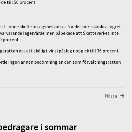
e till 50 procent.
tt Janne skulle uttagsbeskattas för det bortskänkta lagret.
kvarvarande lagervärde men påpekade att Skatteverket inte
0 procent.
srätten att ett skäligt vinstpåslag uppgick till 36 procent.
orde ingen annan bedömning än den som förvaltningsrätten
Nästa
 bedragare i sommar