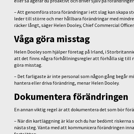
eller så agerar du proaktivt och driver själv på förändringen
– Att genomföra stora förändringar i ett slag kan skapa st
leder till större och mer hållbara förändringar med mindr
räcker långt, säger Helen Dooley, Chief Commercial Officer,
Våga göra misstag
Helen Dooley som hjälper företag på Irland, i Storbritann
att det finns några förhållningsregler att förhålla sig till 
göra misstag.
– Det farligaste är inte personal som någon gång begår mis
hantera eller driva förändring, menar Helen Dooley.
Dokumentera förändringen
En annan viktig regel är att dokumentera det som bör förä
– När din kartläggning är klar och du har bedömt riskerna
nästa steg. Vänta med att kommunicera förändringen inna