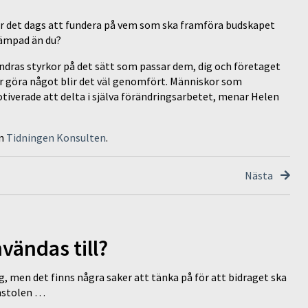
 är det dags att fundera på vem som ska framföra budskapet
lämpad än du?
ndras styrkor på det sätt som passar dem, dig och företaget
r göra något blir det väl genomfört. Människor som
verade att delta i själva förändringsarbetet, menar Helen
on
Tidningen Konsulten
.
Nästa
vändas till?
g, men det finns några saker att tänka på för att bidraget ska
omstolen …