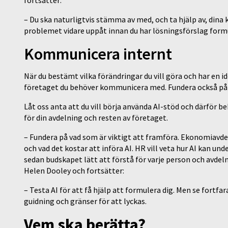
fortsätter:
– Du ska naturligtvis stämma av med, och ta hjälp av, dina 
problemet vidare uppåt innan du har lösningsförslag form
Kommunicera internt
När du bestämt vilka förändringar du vill göra och har en idé 
företaget du behöver kommunicera med. Fundera också p
Låt oss anta att du vill börja använda AI-stöd och därför 
för din avdelning och resten av företaget.
– Fundera på vad som är viktigt att framföra. Ekonomiavdel
och vad det kostar att införa AI. HR vill veta hur AI kan un
sedan budskapet lätt att förstå för varje person och avdel
Helen Dooley och fortsätter:
– Testa AI för att få hjälp att formulera dig. Men se fort
guidning och gränser för att lyckas.
Vem ska berätta?