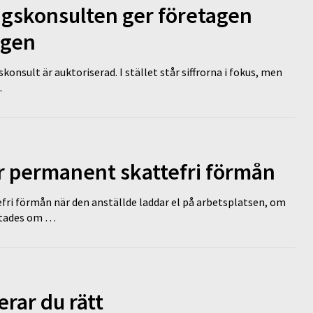
ngskonsulten ger företagen
ägen
nsult är auktoriserad. I stället står siffrorna i fokus, men
…
ir permanent skattefri förmån
efri förmån när den anställde laddar el på arbetsplatsen, om
lutades om …
erar du rätt