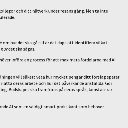
kollegor och ditt nätverk under resans gång. Men ta inte
ulerade.
om hur det ska gå till är det dags att identifiera vilka i
å
hur
det ska sägas.
behöver införa en process för att maximera fördelarna med AI
ningen vill säkert veta hur mycket pengar ditt förslag sparar
derlätta deras arbete och hur det påverkar de anställda. Gör
ning. Budskapet ska framföras på deras språk, konstaterar
farande AI som en väldigt smart praktikant som behöver