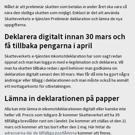
Målet är att preliminär skatten som betalas in under året ska vara så
nära den slutliga skatten som möjligt. Enklast är det att använda
Skatteverkets e-tjänsten Preliminär deklaration och lämna de nya
uppgifterna.
Deklarera digitalt innan 30 mars och
få tillbaka pengarna i april
Skatteverkets e-tjänsten Inkomstdeklaration har som sagt redan
öppnat och man kan logga in med e-legitimation och deklarera. Vill
man ha skatten tillbaka redan i april behöver man godkänna sin
deklaration digitalt senast den 30 mars. Man får då inte ha gjort några
ändringar eller tillägg i deklarationen och man måste också ha anmält
ett mottagarkonto för utbetalningen.
Lämna in deklarationen på papper
Alla kan inte lämna in inkomstdeklarationen digitalt eller kanske inte
heller vill. Precis som tidigare år kommer Skatteverket att ha 39
tillfälliga brevlådor runt om i landet. De kommer att ställas ut den 21
mars och kommer att tas bort efter den 2 maj. Här hittar du
adresserna där de tillfälliga postlådorna
kommer att finnas.