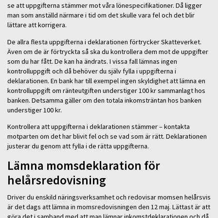
se att uppgifterna stämmer mot våra lönespecifikationer. Då ligger
man som anställd närmare i tid om det skulle vara fel och det blir
lättare att korrigera.
De allra flesta uppgifterna i deklarationen förtrycker Skatteverket.
Även om de är förtryckta så ska du kontrollera dem mot de uppgifter
som du har fått. De kan ha ändrats. I vissa fall lämnas ingen
kontrolluppgift och då behöver du själv fylla i uppgifterna i
deklarationen. En bank har till exempel ingen skyldighet att lämna en
kontrolluppgift om ränteutgiften understiger 100 kr sammanlagt hos
banken. Detsamma gäller om den totala inkomsträntan hos banken
understiger 100 kr.
Kontrollera att uppgifterna i deklarationen stämmer – kontakta
motparten om det har blivit fel och se vad som är rätt. Deklarationen
justerar du genom att fylla i de rätta uppgifterna.
Lämna momsdeklaration för
helårsredovisning
Driver du enskild näringsverksamhet och redovisar momsen helårsvis
är det dags att lämna in momsredovisningen den 12 maj. Lättast är att
göra det i samband med att man lämnar inkomstdeklarationen och då