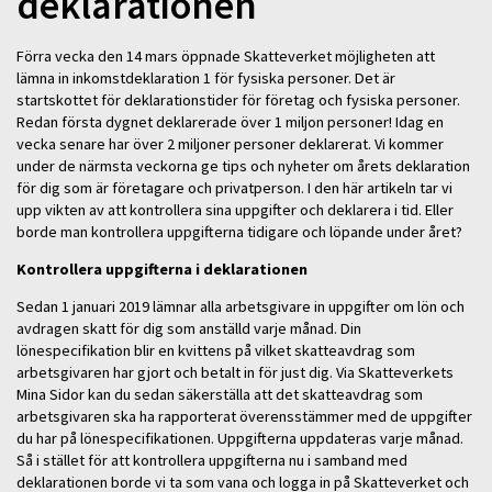
deklarationen
Förra vecka den 14 mars öppnade Skatteverket möjligheten att
lämna in inkomstdeklaration 1 för fysiska personer. Det är
startskottet för deklarationstider för företag och fysiska personer.
Redan första dygnet deklarerade över 1 miljon personer! Idag en
vecka senare har över 2 miljoner personer deklarerat. Vi kommer
under de närmsta veckorna ge tips och nyheter om årets deklaration
för dig som är företagare och privatperson. I den här artikeln tar vi
upp vikten av att kontrollera sina uppgifter och deklarera i tid. Eller
borde man kontrollera uppgifterna tidigare och löpande under året?
Kontrollera uppgifterna i deklarationen
Sedan 1 januari 2019 lämnar alla arbetsgivare in uppgifter om lön och
avdragen skatt för dig som anställd varje månad. Din
lönespecifikation blir en kvittens på vilket skatteavdrag som
arbetsgivaren har gjort och betalt in för just dig. Via Skatteverkets
Mina Sidor kan du sedan säkerställa att det skatteavdrag som
arbetsgivaren ska ha rapporterat överensstämmer med de uppgifter
du har på lönespecifikationen. Uppgifterna uppdateras varje månad.
Så i stället för att kontrollera uppgifterna nu i samband med
deklarationen borde vi ta som vana och logga in på Skatteverket och