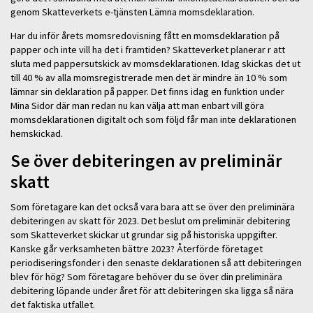
genom Skatteverkets e-tjänsten Lämna momsdeklaration.
Har du inför årets momsredovisning fått en momsdeklaration på
papper och inte vill ha det i framtiden? Skatteverket planerar r att
sluta med pappersutskick av momsdeklarationen. Idag skickas det ut
till 40 % av alla momsregistrerade men det är mindre än 10 % som
lämnar sin deklaration på papper. Det finns idag en funktion under
Mina Sidor där man redan nu kan välja att man enbart vill göra
momsdeklarationen digitalt och som följd får man inte deklarationen
hemskickad.
Se över debiteringen av preliminär
skatt
Som företagare kan det också vara bara att se över den preliminära
debiteringen av skatt för 2023. Det beslut om preliminär debitering
som Skatteverket skickar ut grundar sig på historiska uppgifter.
Kanske går verksamheten bättre 2023? Återförde företaget
periodiseringsfonder i den senaste deklarationen så att debiteringen
blev för hög? Som företagare behöver du se över din preliminära
debitering löpande under året för att debiteringen ska ligga så nära
det faktiska utfallet.