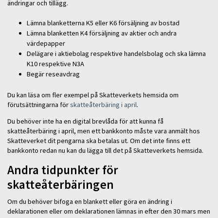
ändringar och tillägg.
Lämna blanketterna K5 eller K6 försäljning av bostad
Lämna blanketten K4 försäljning av aktier och andra
värdepapper
Delägare i aktiebolag respektive handelsbolag och ska lämna
K10 respektive N3A
Begär reseavdrag
Du kan läsa om fler exempel på Skatteverkets hemsida om
förutsättningarna för
skatteåterbäring i april
.
Du behöver inte ha en digital brevlåda för att kunna få
skatteåterbäring i april, men ett bankkonto måste vara anmält hos
Skatteverket dit pengarna ska betalas ut. Om det inte finns ett
bankkonto redan nu kan du lägga till det på Skatteverkets hemsida.
Andra tidpunkter för
skatteåterbäringen
Om du behöver bifoga en blankett eller göra en ändring i
deklarationen eller om deklarationen lämnas in efter den 30 mars men