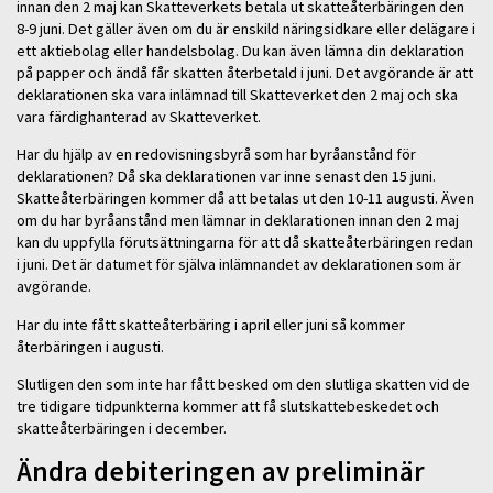
innan den 2 maj kan Skatteverkets betala ut skatteåterbäringen den
8-9 juni. Det gäller även om du är enskild näringsidkare eller delägare i
ett aktiebolag eller handelsbolag. Du kan även lämna din deklaration
på papper och ändå får skatten återbetald i juni. Det avgörande är att
deklarationen ska vara inlämnad till Skatteverket den 2 maj och ska
vara färdighanterad av Skatteverket.
Har du hjälp av en redovisningsbyrå som har byråanstånd för
deklarationen? Då ska deklarationen var inne senast den 15 juni.
Skatteåterbäringen kommer då att betalas ut den 10-11 augusti. Även
om du har byråanstånd men lämnar in deklarationen innan den 2 maj
kan du uppfylla förutsättningarna för att då skatteåterbäringen redan
i juni. Det är datumet för själva inlämnandet av deklarationen som är
avgörande.
Har du inte fått skatteåterbäring i april eller juni så kommer
återbäringen i augusti.
Slutligen den som inte har fått besked om den slutliga skatten vid de
tre tidigare tidpunkterna kommer att få slutskattebeskedet och
skatteåterbäringen i december.
Ändra debiteringen av preliminär