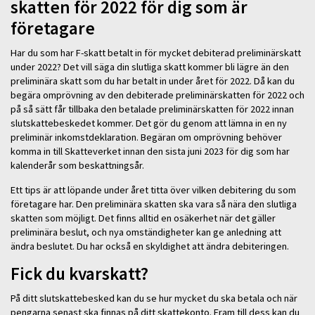
skatten för 2022 för dig som är
företagare
Har du som har F-skatt betalt in för mycket debiterad preliminärskatt
under 2022? Det vill säga din slutliga skatt kommer bli lägre än den
preliminära skatt som du har betalt in under året för 2022. Då kan du
begära omprövning av den debiterade preliminärskatten för 2022 och
på så sätt får tillbaka den betalade preliminärskatten för 2022 innan
slutskattebeskedet kommer. Det gör du genom att lämna in en ny
preliminär inkomstdeklaration. Begäran om omprövning behöver
komma in till Skatteverket innan den sista juni 2023 för dig som har
kalenderår som beskattningsår.
Ett tips är att löpande under året titta över vilken debitering du som
företagare har. Den preliminära skatten ska vara så nära den slutliga
skatten som möjligt. Det finns alltid en osäkerhet när det gäller
preliminära beslut, och nya omständigheter kan ge anledning att
ändra beslutet. Du har också en skyldighet att ändra debiteringen.
Fick du kvarskatt?
På ditt slutskattebesked kan du se hur mycket du ska betala och när
pengarna senast ska finnas på ditt skattekonto. Fram till dess kan du