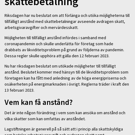
skattebetalning
Riksdagen har nu beslutat om att förlänga och utöka möjligheterna till
tillfälligt anstånd med skattebetalningar avseende avdragen skatt,
arbetsgivaravgifter och mervärdesskatt.
Möjligheten till tillfälligt anstånd infördes i samband med
coronapandemin och skulle underlätta för företag som hade
drabbats av likviditetsproblem på grund av följderna av pandemin.
Dessa regler skulle upphöra att gälla den 12 februari 2023.
Nu har riksdagen beslutat om utökade möjligheter till tillfälligt
anstånd. Beslutet kommer med hänsyn till de likviditetsproblem som
företagen kan ha fått med anledning av de höga energipriserna och
osäkerheten på energimarknaden i övrigt. Reglerna träder i kraft den
13 februari 2023.
Vem kan få anstånd?
Det är inte någon förändring i vem som kan ansöka om anstånd och
vilka skatter som kan omfattas av anståndet.
Lagstiftningen är generell på så sätt att i princip alla skattskyldiga