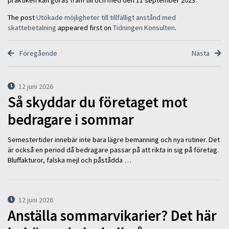
praktiken kan göras fram till och med den 11 september 2023.
The post
Utökade möjligheter till tillfälligt anstånd med
skattebetalning
appeared first on
Tidningen Konsulten
.
Föregående
Nästa
12 juni 2026
Så skyddar du företaget mot
bedragare i sommar
Semestertider innebär inte bara lägre bemanning och nya rutiner. Det
är också en period då bedragare passar på att rikta in sig på företag.
Bluffakturor, falska mejl och påstådda …
12 juni 2026
Anställa sommarvikarier? Det här