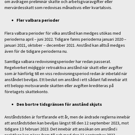
om avdragen preliminär skatte och arbetsgivaravgifter eller
mervärdesskatt som redovisas månadsvis eller kvartalsvis.
Fler valbara perioder
Flera valbara perioder för vilka anstånd kan medges utökas med
perioderna april – juni 2022. Tidigare fanns perioderna januari 2020 –
januari 2021, oktober – december 2021. Anstånd kan alltså medges
även för de tidigare perioderna nu.
Samtliga valbara redovisningsperioder har redan passerat.
Regelverket möjliggör retroaktiva anstånd när skatt eller avgifter
som är hänförlig till en viss redovisningsperiod redan är inbetald när
anståndet beviljas. Ett beslut om anstånd i ett sådant fall innebär att
ett belopp motsvarande skatten eller avgiften krediteras på
företagets skattekonto.
Den bortre tidsgränsen för anstånd skjuts
Anståndstiden är fortfarande ett år, men de ändrade reglerna innebär
att anståndstiden kan beviljas längst till den 12 september 2023, mot
tidigare 13 februari 2023. Det innebär att ansökan om anstånd i