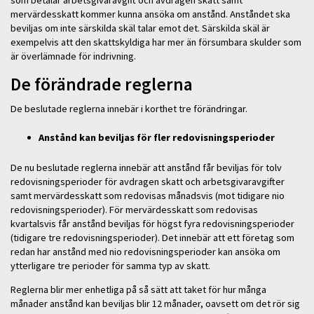
som betalar arbetsgivaravgift och avdragen skatt samt
mervärdesskatt kommer kunna ansöka om anstånd. Anståndet ska
beviljas om inte särskilda skäl talar emot det. Särskilda skäl är
exempelvis att den skattskyldiga har mer än försumbara skulder som
är överlämnade för indrivning.
De förändrade reglerna
De beslutade reglerna innebär i korthet tre förändringar.
Anstånd kan beviljas för fler redovisningsperioder
De nu beslutade reglerna innebär att anstånd får beviljas för tolv
redovisningsperioder för avdragen skatt och arbetsgivaravgifter
samt mervärdesskatt som redovisas månadsvis (mot tidigare nio
redovisningsperioder). För mervärdesskatt som redovisas
kvartalsvis får anstånd beviljas för högst fyra redovisningsperioder
(tidigare tre redovisningsperioder). Det innebär att ett företag som
redan har anstånd med nio redovisningsperioder kan ansöka om
ytterligare tre perioder för samma typ av skatt.
Reglerna blir mer enhetliga på så sätt att taket för hur många
månader anstånd kan beviljas blir 12 månader, oavsett om det rör sig